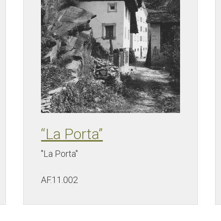
“La Porta”
"La Porta"
AF.11.002