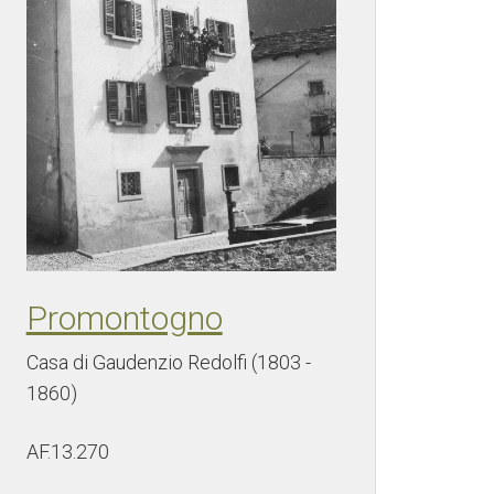
Promontogno
Casa di Gaudenzio Redolfi (1803 -
1860)
AF.13.270