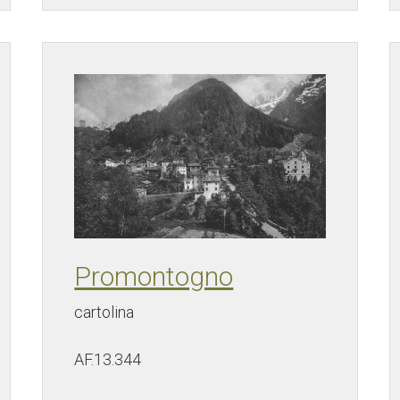
Promontogno
cartolina
AF.13.344