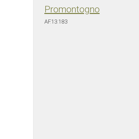
Promontogno
AF.13.183