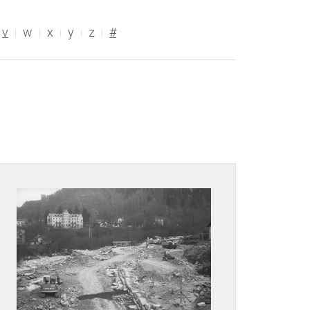
v
w
x
y
z
#