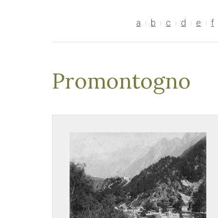
a
b
c
d
e
f
Promontogno