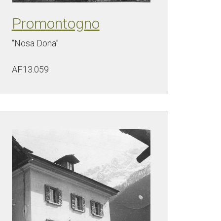
Promontogno
“Nosa Dona”
AF.13.059