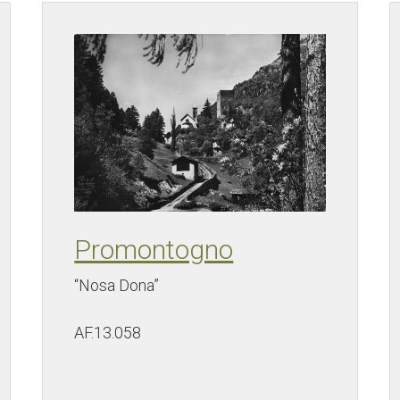
Promontogno
“Nosa Dona”
AF.13.058