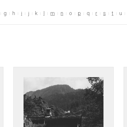
g
h
i
j
k
l
m
n
o
p
q
r
s
t
u