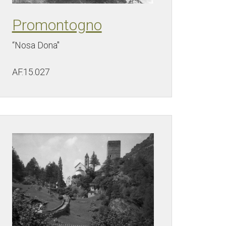
Promontogno
“Nosa Dona"
AF.15.027