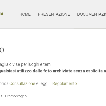
IA
HOME
PRESENTAZIONE
DOCUMENTAZI
co
glia divise per luoghi e temi.
 qualsiasi utilizzo delle foto archiviate senza esplicita
ubrica
Consultazione
e leggi il
Regolamento
.
Promontogno