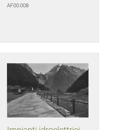
AF.00.008
Impianti idroelettrici