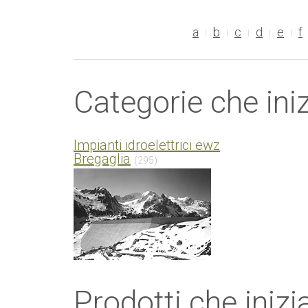
a
b
c
d
e
f
Categorie che ini
Impianti idroelettrici ewz
Bregaglia
(295)
Prodotti che inizi