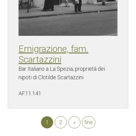
Emigrazione, fam.
Scartazzini
Bar Italiano a La Spezia, proprietà dei
nipoti di Clotilde Scartazzini
AF.11.141
1
2
»
fine