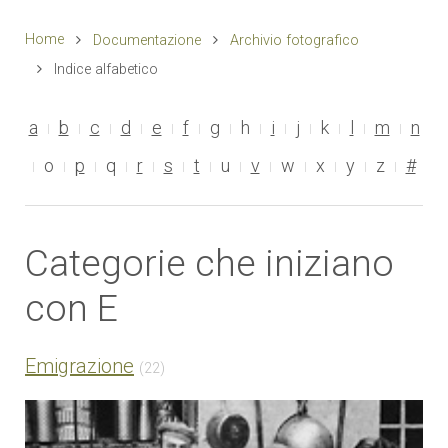
Home
Documentazione
Archivio fotografico
Indice alfabetico
a
b
c
d
e
f
g
h
i
j
k
l
m
n
o
p
q
r
s
t
u
v
w
x
y
z
#
Categorie che iniziano
con E
Emigrazione
(22)