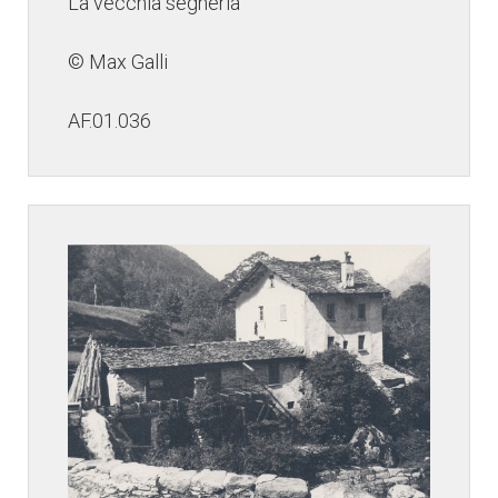
La vecchia segheria
© Max Galli
AF.01.036