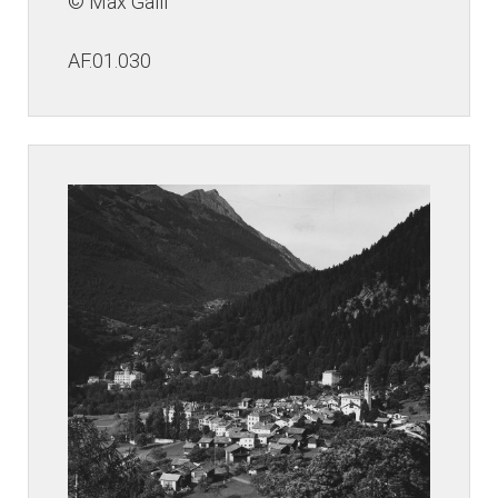
© Max Galli
AF.01.030