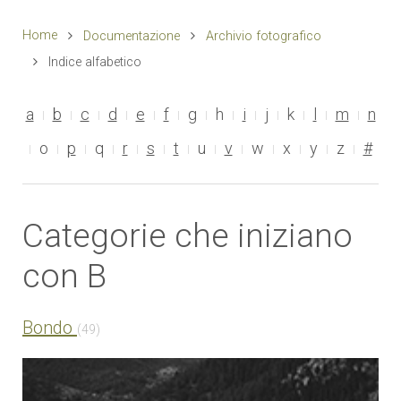
Home
Documentazione
Archivio fotografico
Indice alfabetico
a
b
c
d
e
f
g
h
i
j
k
l
m
n
o
p
q
r
s
t
u
v
w
x
y
z
#
Categorie che iniziano
con B
Bondo
(49)