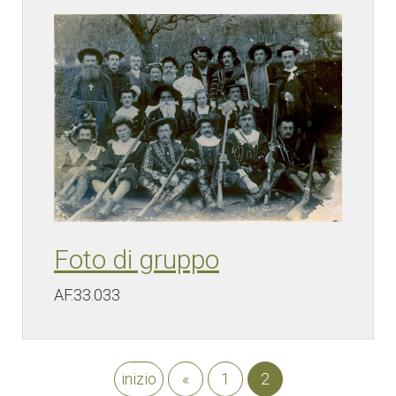
Foto di gruppo
AF.33.033
inizio
«
1
2