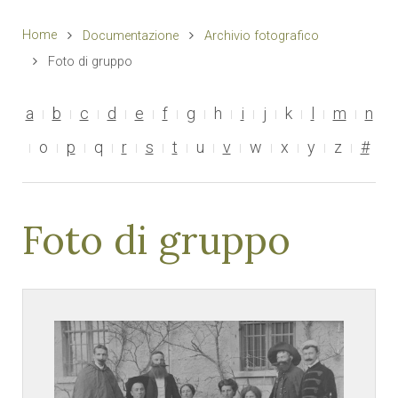
Home
Documentazione
Archivio fotografico
Foto di gruppo
a
b
c
d
e
f
g
h
i
j
k
l
m
n
o
p
q
r
s
t
u
v
w
x
y
z
#
Foto di gruppo