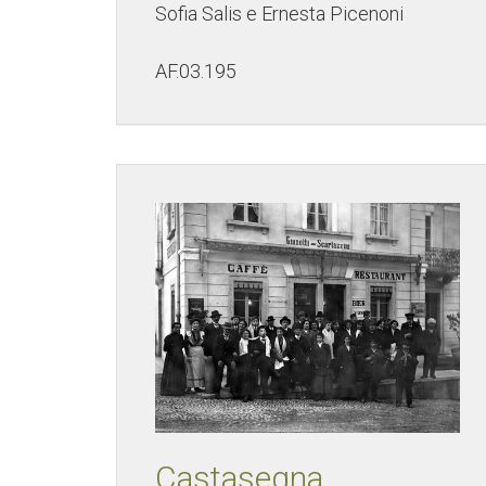
Sofia Salis e Ernesta Picenoni
AF.03.195
Castasegna