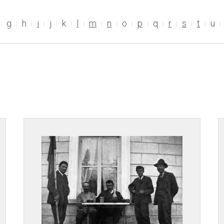
g
h
i
j
k
l
m
n
o
p
q
r
s
t
u