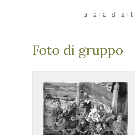
a
b
c
d
e
f
Foto di gruppo