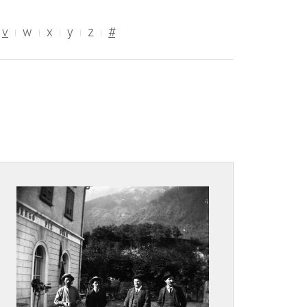
v
w
x
y
z
#