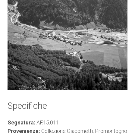
Specifiche
Segnatura:
AF.15.011
Provenienza:
Collezione Giacometti, Promontogno