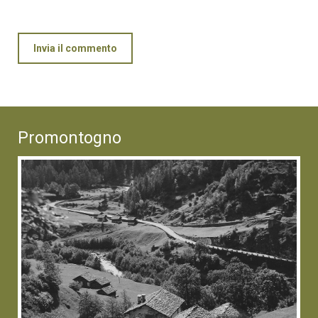
Invia il commento
Promontogno