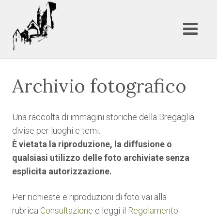
Archivio fotografico
Una raccolta di immagini storiche della Bregaglia
divise per luoghi e temi.
È vietata la riproduzione, la diffusione o
qualsiasi utilizzo delle foto archiviate senza
esplicita autorizzazione.
Per richieste e riproduzioni di foto vai alla
rubrica
Consultazione
e leggi il
Regolamento
.