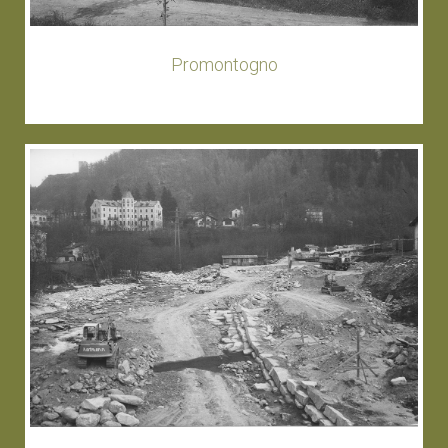
Promontogno