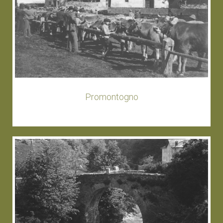
Promontogno