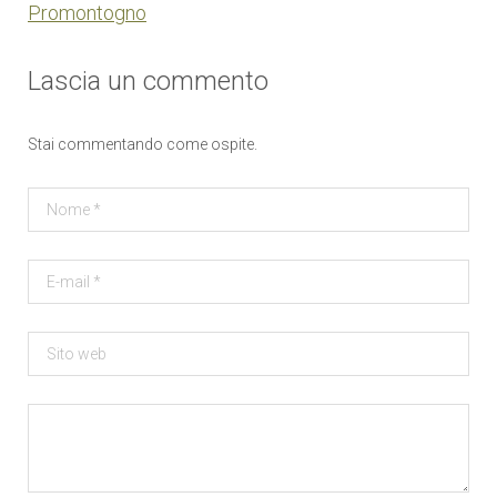
Promontogno
Lascia un commento
Stai commentando come ospite.