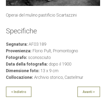
Operai del mulino pastificio Scartazzini
Specifiche
Segnatura:
AF.03.189
Provenienza:
Florio Pult, Promontogno
Fotografo:
sconosciuto
Data della fotografia:
dopo il 1900
Dimensione foto:
13 x 9 cm
Collocazione:
Archivio storico, Castelmur
< Indietro
Avanti >