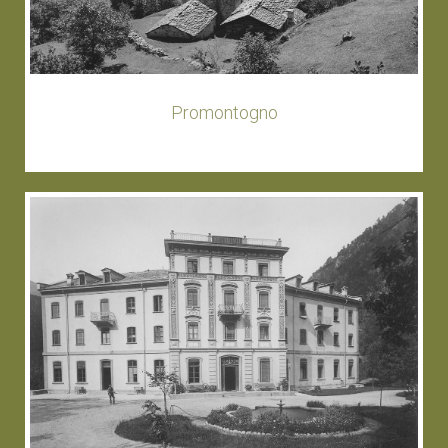
Promontogno