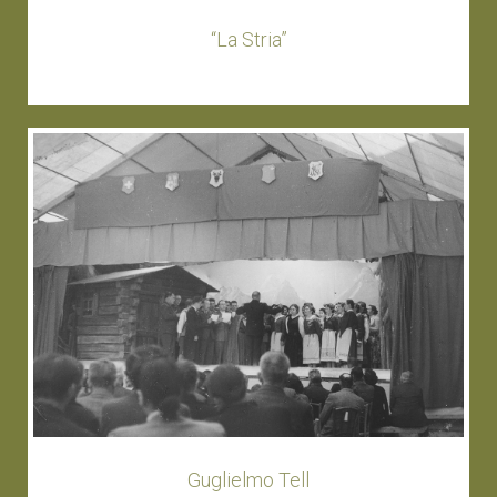
“La Stria”
Guglielmo Tell